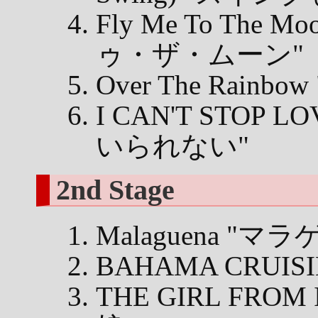
Fly Me To Th
ゥ・ザ・ムーン"
Over The Rain
I CAN'T STOP 
いられない"
2nd Stage
Malaguena "マ
BAHAMA CRUI
THE GIRL FRO